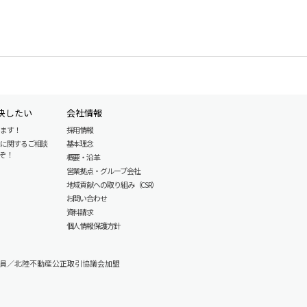
決したい
会社情報
します！
採用情報
産に関するご相談
基本理念
ぞ！
概要・沿革
営業拠点・グループ会社
地域貢献への取り組み（CSR）
お問い合わせ
資料請求
個人情報保護方針
員／北陸不動産公正取引協議会加盟