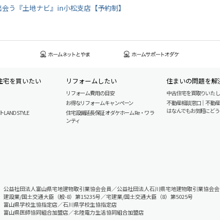
い」に出会う『土地ナビ』in小松支店【予約制】
住宅を買いたい
リフォームしたい
住まいの問題を解
リフォーム費用の目安
中古住宅を買取りいた
お得なリフォームキャンペーン
不動産相談窓口｜不動
はなんでもお気軽にどう
AND STYLE
住宅設備延長保証 オダケホーム Re・ワラ
ンティ
公益社団法人富山県宅地建物取引業協会会員／公益社団法人石川県宅地建物取引業協会会
建設業/国土交通大臣（般-8）第15235号／宅建業/国土交通大臣（8）第5025号
富山県学校生協指定店／石川県学校生協指定店
富山県医師協同組合加盟店／北陸電力生活協同組合加盟店