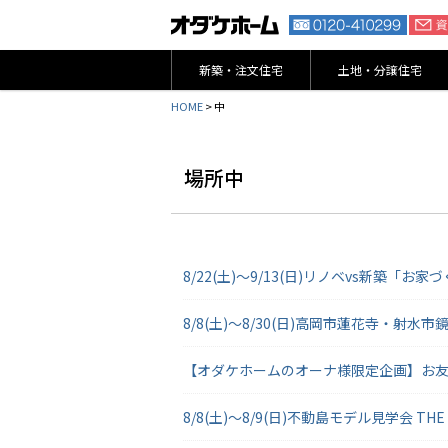
新築・注文住宅
土地・分譲住宅
HOME
>
中
場所中
8/22(土)～9/13(日)リノベvs新築「
8/8(土)～8/30(日)高岡市蓮花寺・射
【オダケホームのオーナ様限定企画】お友達
8/8(土)～8/9(日)不動島モデル見学会 THE