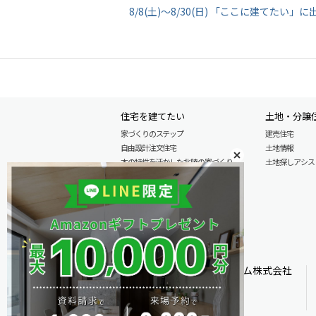
8/8(土)～8/30(日) 「ここに建てた
住宅を建てたい
土地・分譲
家づくりのステップ
建売住宅
自由設計注文住宅
土地情報
木の特性を活かした北陸の家づくり
土地探しアシスト L
住宅の性能
安心のアフターサービス
商品情報
施工実例
モデル分譲住宅情報
オダケホーム株式会社