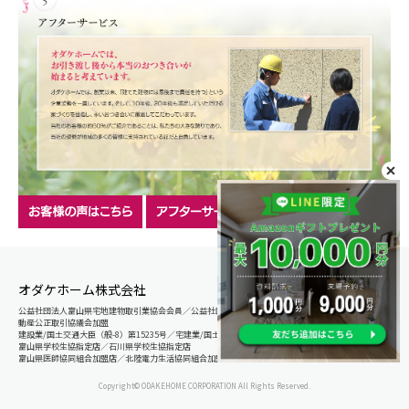
オダケホーム株式会社
公益社団法人富山県宅地建物取引業協会会員／公益社団法人石川県宅地建物取引業協会会員／北陸不
動産公正取引協議会加盟
建設業/国土交通大臣（般-8）第15235号／宅建業/国土交通大臣（8）第5025号
富山県学校生協指定店／石川県学校生協指定店
富山県医師協同組合加盟店／北陸電力生活協同組合加盟店
Copyright© ODAKEHOME CORPORATION All Rights Reserved.