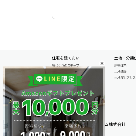
住宅を建てたい
土地・分譲
家づくりのステップ
建売住宅
自由設計注文住宅
土地情報
木の特性を活かした北陸の家づくり
土地探しアシスト L
住宅の性能
安心のアフターサービス
商品情報
施工実例
モデル分譲住宅情報
オダケホーム株式会社