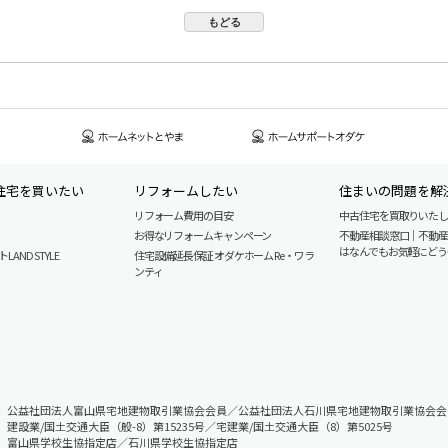
住宅を買いたい
リフォームしたい
住まいの問題を解
リフォーム費用の目安
中古住宅を買取りいた
お得なリフォームキャンペーン
不動産相談窓口｜不動
はなんでもお気軽にどう
AND STYLE
住宅設備延長保証 オダケホーム Re・ワラ
ンティ
公益社団法人富山県宅地建物取引業協会会員／公益社団法人石川県宅地建物取引業協会会
建設業/国土交通大臣（般-8）第15235号／宅建業/国土交通大臣（8）第5025号
富山県学校生協指定店／石川県学校生協指定店