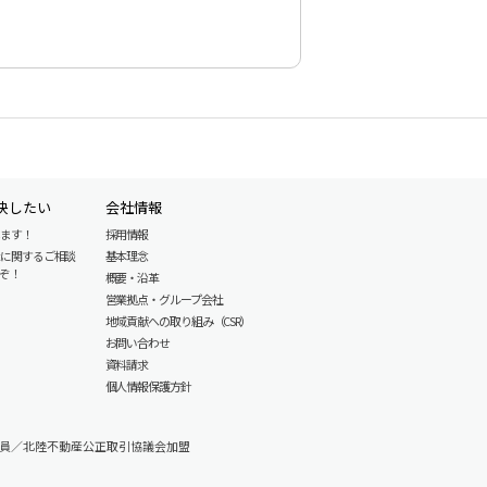
決したい
会社情報
します！
採用情報
産に関するご相談
基本理念
ぞ！
概要・沿革
営業拠点・グループ会社
地域貢献への取り組み（CSR）
お問い合わせ
資料請求
個人情報保護方針
員／北陸不動産公正取引協議会加盟