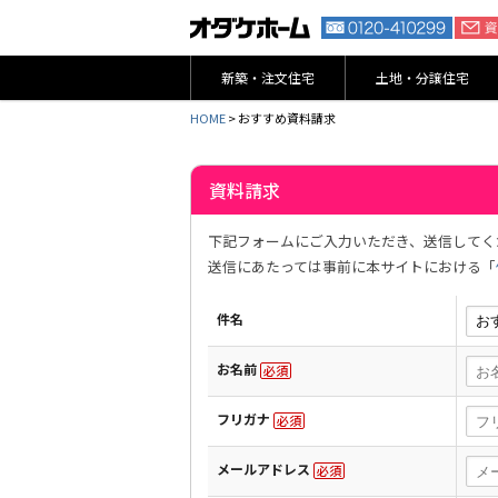
新築・注文住宅
土地・分譲住宅
HOME
> おすすめ資料請求
資料請求
下記フォームにご入力いただき、送信してく
送信にあたっては事前に本サイトにおける「
件名
お名前
必須
フリガナ
必須
メールアドレス
必須