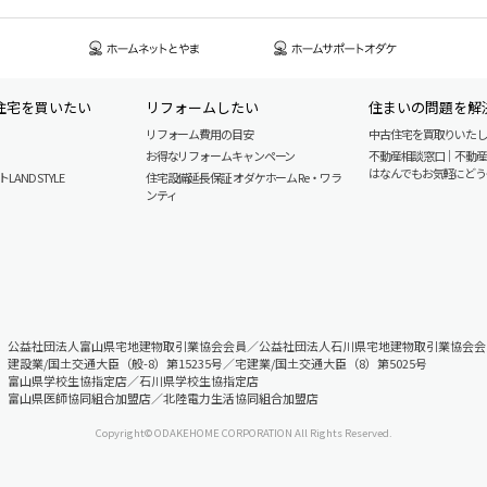
住宅を買いたい
リフォームしたい
住まいの問題を解
リフォーム費用の目安
中古住宅を買取りいた
お得なリフォームキャンペーン
不動産相談窓口｜不動
はなんでもお気軽にどう
AND STYLE
住宅設備延長保証 オダケホーム Re・ワラ
ンティ
公益社団法人富山県宅地建物取引業協会会員／公益社団法人石川県宅地建物取引業協会会
建設業/国土交通大臣（般-8）第15235号／宅建業/国土交通大臣（8）第5025号
富山県学校生協指定店／石川県学校生協指定店
富山県医師協同組合加盟店／北陸電力生活協同組合加盟店
Copyright© ODAKEHOME CORPORATION All Rights Reserved.