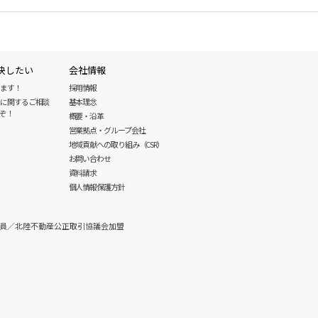
決したい
会社情報
します！
採用情報
産に関するご相談
基本理念
ぞ！
概要・沿革
営業拠点・グループ会社
地域貢献への取り組み（CSR）
お問い合わせ
資料請求
個人情報保護方針
員／北陸不動産公正取引協議会加盟