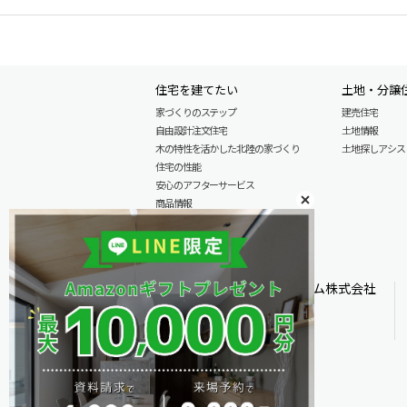
住宅を建てたい
土地・分譲
家づくりのステップ
建売住宅
自由設計注文住宅
土地情報
木の特性を活かした北陸の家づくり
土地探しアシスト L
住宅の性能
安心のアフターサービス
商品情報
施工実例
モデル分譲住宅情報
オダケホーム株式会社