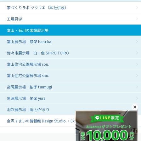
家づくりラボ ツクリエ（本社併設）
工場見学
富山・石川の常設展示場
富山展示場 悠架 haru-ka
野々市展示場 白＋色 SHIRO TOIRO
富山住宅公園展示場 sou.
富山住宅公園展示場 sou.
高岡展示場 紬季 tsumugi
魚津展示場 愉楽 yura
羽咋展示場 陽 ひだまり
金沢すまいの情報館 Design Studio.・Experience LAB.