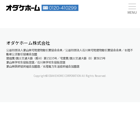
オダケホーム株式会社
公益社団法人富山県宅地建物取引業協会会員／公益社団法人石川県宅地建物取引業協会会員／北陸不
動産公正取引協議会加盟
建設業/国土交通大臣（般-8）第15235号／宅建業/国土交通大臣（8）第5025号
富山県学校生協指定店／石川県学校生協指定店
富山県医師協同組合加盟店／北陸電力生活協同組合加盟店
Copyright© ODAKEHOME CORPORATION All Rights Reserved.