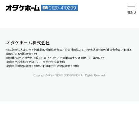
オダケホーム株式会社
公益社団法人富山県宅地建物取引業協会会員／公益社団法人石川県宅地建物取引業協会会員／北陸不
動産公正取引協議会加盟
建設業/国土交通大臣（般-8）第15235号／宅建業/国土交通大臣（8）第5025号
富山県学校生協指定店／石川県学校生協指定店
富山県医師協同組合加盟店／北陸電力生活協同組合加盟店
Copyright© ODAKEHOME CORPORATION All Rights Reserved.