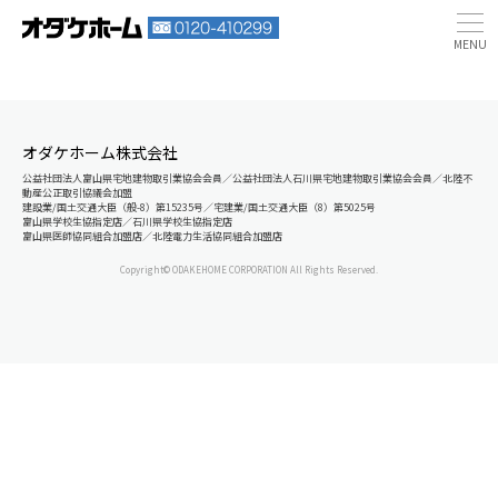
オダケホーム株式会社
公益社団法人富山県宅地建物取引業協会会員／公益社団法人石川県宅地建物取引業協会会員／北陸不
動産公正取引協議会加盟
建設業/国土交通大臣（般-8）第15235号／宅建業/国土交通大臣（8）第5025号
富山県学校生協指定店／石川県学校生協指定店
富山県医師協同組合加盟店／北陸電力生活協同組合加盟店
Copyright© ODAKEHOME CORPORATION All Rights Reserved.