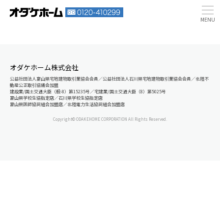
オダケホーム株式会社
公益社団法人富山県宅地建物取引業協会会員／公益社団法人石川県宅地建物取引業協会会員／北陸不
動産公正取引協議会加盟
建設業/国土交通大臣（般-8）第15235号／宅建業/国土交通大臣（8）第5025号
富山県学校生協指定店／石川県学校生協指定店
富山県医師協同組合加盟店／北陸電力生活協同組合加盟店
Copyright© ODAKEHOME CORPORATION All Rights Reserved.