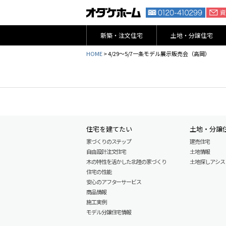
新築・注文住宅
土地・分譲住宅
HOME
>
4/29～5/7一条モデル展示販売会（高岡）
住宅を建てたい
土地・分譲
家づくりのステップ
建売住宅
自由設計注文住宅
土地情報
木の特性を活かした北陸の家づくり
土地探しアシスト L
住宅の性能
安心のアフターサービス
商品情報
施工実例
モデル分譲住宅情報