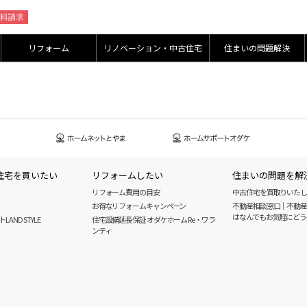
リフォーム
リノベーション・中古住宅
住まいの問題解決
住宅を買いたい
リフォームしたい
住まいの問題を解
リフォーム費用の目安
中古住宅を買取りいた
お得なリフォームキャンペーン
不動産相談窓口｜不動
はなんでもお気軽にどう
AND STYLE
住宅設備延長保証 オダケホーム Re・ワラ
ンティ