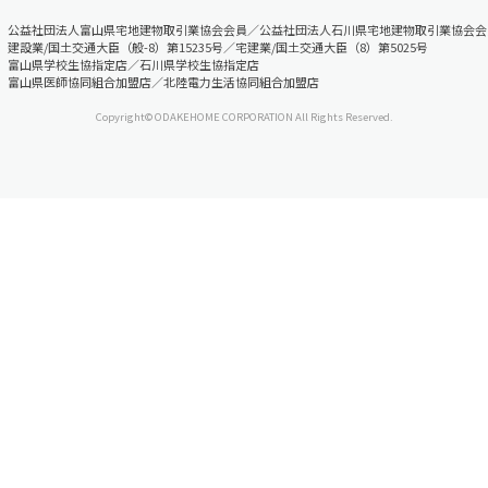
公益社団法人富山県宅地建物取引業協会会員／公益社団法人石川県宅地建物取引業協会会
建設業/国土交通大臣（般-8）第15235号／宅建業/国土交通大臣（8）第5025号
富山県学校生協指定店／石川県学校生協指定店
富山県医師協同組合加盟店／北陸電力生活協同組合加盟店
Copyright© ODAKEHOME CORPORATION All Rights Reserved.