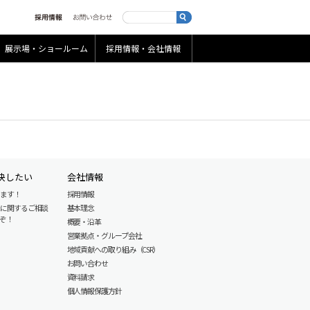
展示場・ショールーム
採用情報・会社情報
決したい
会社情報
します！
採用情報
産に関するご相談
基本理念
ぞ！
概要・沿革
営業拠点・グループ会社
地域貢献への取り組み（CSR）
お問い合わせ
資料請求
個人情報保護方針