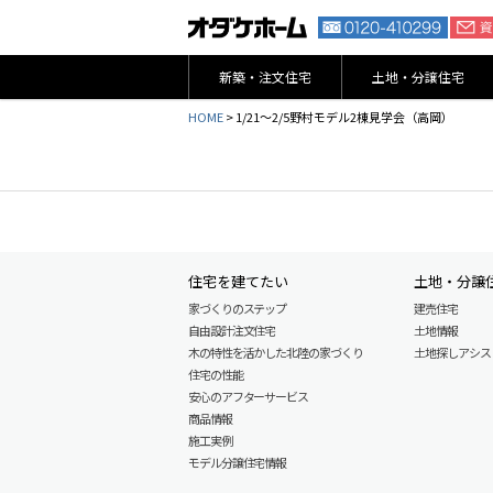
新築・注文住宅
土地・分譲住宅
HOME
>
1/21～2/5野村モデル2棟見学会（高岡）
住宅を建てたい
土地・分譲
家づくりのステップ
建売住宅
自由設計注文住宅
土地情報
木の特性を活かした北陸の家づくり
土地探しアシスト L
住宅の性能
安心のアフターサービス
商品情報
施工実例
モデル分譲住宅情報