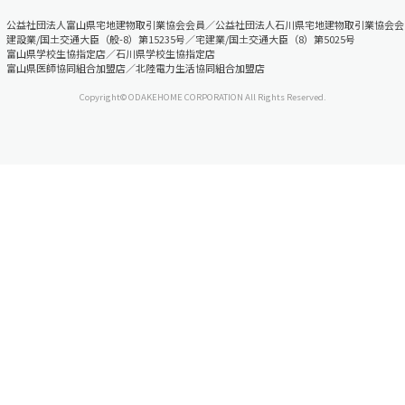
公益社団法人富山県宅地建物取引業協会会員／公益社団法人石川県宅地建物取引業協会会
建設業/国土交通大臣（般-8）第15235号／宅建業/国土交通大臣（8）第5025号
富山県学校生協指定店／石川県学校生協指定店
富山県医師協同組合加盟店／北陸電力生活協同組合加盟店
Copyright© ODAKEHOME CORPORATION All Rights Reserved.