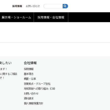
展示場・ショールーム
採用情報・会社情報
決したい
会社情報
します！
採用情報
産に関するご相談
基本理念
ぞ！
概要・沿革
営業拠点・グループ会社
地域貢献への取り組み（CSR）
お問い合わせ
資料請求
個人情報保護方針