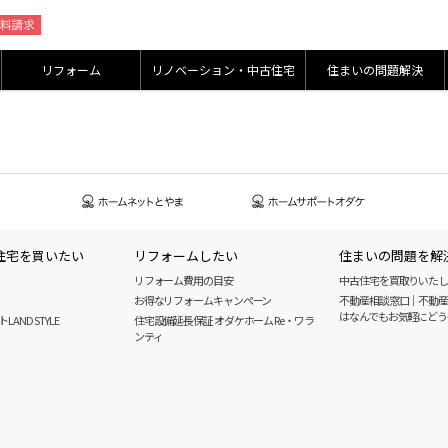
リフォーム
リノベーション・中古住宅
住まいの問題解決
住宅を買いたい
リフォームしたい
住まいの問題を解
リフォーム費用の目安
中古住宅を買取りいた
お得なリフォームキャンペーン
不動産相談窓口｜不動
はなんでもお気軽にどう
AND STYLE
住宅設備延長保証 オダケホーム Re・ワラ
ンティ