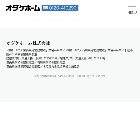
オダケホーム株式会社
公益社団法人富山県宅地建物取引業協会会員／公益社団法人石川県宅地建物取引業協会会員／北陸不
動産公正取引協議会加盟
建設業/国土交通大臣（般-8）第15235号／宅建業/国土交通大臣（8）第5025号
富山県学校生協指定店／石川県学校生協指定店
富山県医師協同組合加盟店／北陸電力生活協同組合加盟店
Copyright© ODAKEHOME CORPORATION All Rights Reserved.