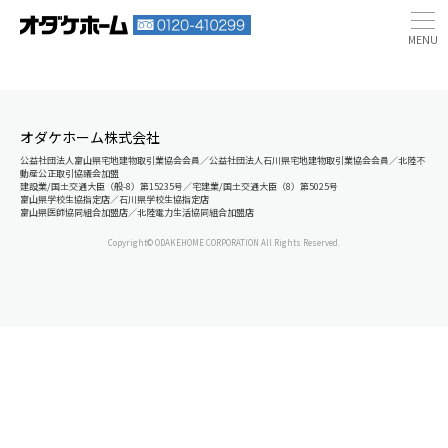
オダケホーム株式会社
公益社団法人富山県宅地建物取引業協会会員／公益社団法人石川県宅地建物取引業協会会員／北陸不
動産公正取引協議会加盟
建設業/国土交通大臣（般-8）第15235号／宅建業/国土交通大臣（8）第5025号
富山県学校生協指定店／石川県学校生協指定店
富山県医師協同組合加盟店／北陸電力生活協同組合加盟店
Copyright© ODAKEHOME CORPORATION All Rights Reserved.