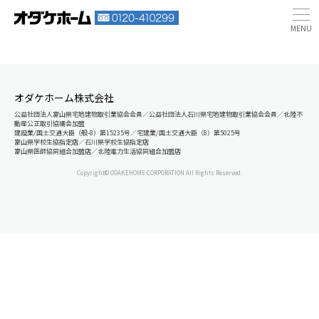
オダケホーム株式会社
公益社団法人富山県宅地建物取引業協会会員／公益社団法人石川県宅地建物取引業協会会員／北陸不
動産公正取引協議会加盟
建設業/国土交通大臣（般-8）第15235号／宅建業/国土交通大臣（8）第5025号
富山県学校生協指定店／石川県学校生協指定店
富山県医師協同組合加盟店／北陸電力生活協同組合加盟店
Copyright© ODAKEHOME CORPORATION All Rights Reserved.