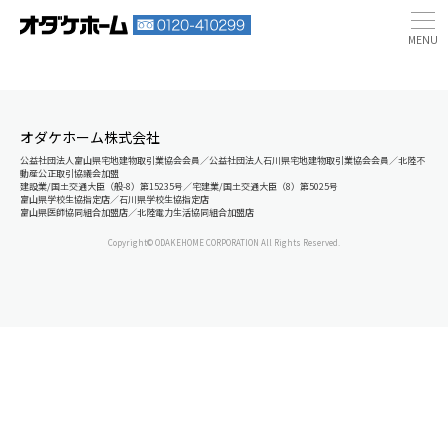
オダケホーム株式会社
公益社団法人富山県宅地建物取引業協会会員／公益社団法人石川県宅地建物取引業協会会員／北陸不
動産公正取引協議会加盟
建設業/国土交通大臣（般-8）第15235号／宅建業/国土交通大臣（8）第5025号
富山県学校生協指定店／石川県学校生協指定店
富山県医師協同組合加盟店／北陸電力生活協同組合加盟店
Copyright© ODAKEHOME CORPORATION All Rights Reserved.