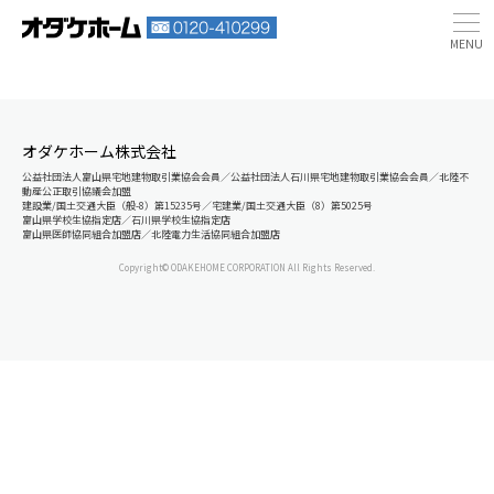
オダケホーム株式会社
公益社団法人富山県宅地建物取引業協会会員／公益社団法人石川県宅地建物取引業協会会員／北陸不
動産公正取引協議会加盟
建設業/国土交通大臣（般-8）第15235号／宅建業/国土交通大臣（8）第5025号
富山県学校生協指定店／石川県学校生協指定店
富山県医師協同組合加盟店／北陸電力生活協同組合加盟店
Copyright© ODAKEHOME CORPORATION All Rights Reserved.