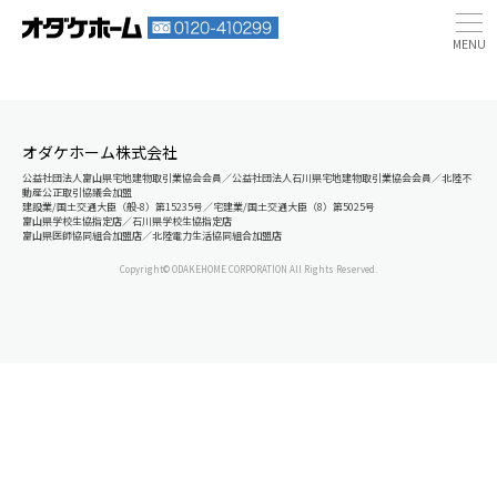
オダケホーム株式会社
公益社団法人富山県宅地建物取引業協会会員／公益社団法人石川県宅地建物取引業協会会員／北陸不
動産公正取引協議会加盟
建設業/国土交通大臣（般-8）第15235号／宅建業/国土交通大臣（8）第5025号
富山県学校生協指定店／石川県学校生協指定店
富山県医師協同組合加盟店／北陸電力生活協同組合加盟店
Copyright© ODAKEHOME CORPORATION All Rights Reserved.