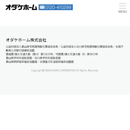
オダケホーム株式会社
公益社団法人富山県宅地建物取引業協会会員／公益社団法人石川県宅地建物取引業協会会員／北陸不
動産公正取引協議会加盟
建設業/国土交通大臣（般-8）第15235号／宅建業/国土交通大臣（8）第5025号
富山県学校生協指定店／石川県学校生協指定店
富山県医師協同組合加盟店／北陸電力生活協同組合加盟店
Copyright© ODAKEHOME CORPORATION All Rights Reserved.