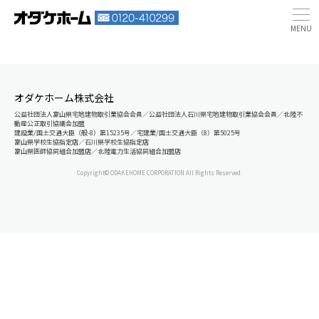
オダケホーム株式会社
公益社団法人富山県宅地建物取引業協会会員／公益社団法人石川県宅地建物取引業協会会員／北陸不
動産公正取引協議会加盟
建設業/国土交通大臣（般-8）第15235号／宅建業/国土交通大臣（8）第5025号
富山県学校生協指定店／石川県学校生協指定店
富山県医師協同組合加盟店／北陸電力生活協同組合加盟店
Copyright© ODAKEHOME CORPORATION All Rights Reserved.