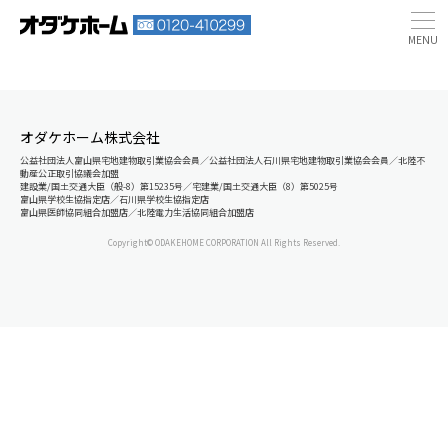
オダケホーム株式会社
公益社団法人富山県宅地建物取引業協会会員／公益社団法人石川県宅地建物取引業協会会員／北陸不
動産公正取引協議会加盟
建設業/国土交通大臣（般-8）第15235号／宅建業/国土交通大臣（8）第5025号
富山県学校生協指定店／石川県学校生協指定店
富山県医師協同組合加盟店／北陸電力生活協同組合加盟店
Copyright© ODAKEHOME CORPORATION All Rights Reserved.