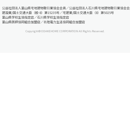
公益社団法人富山県宅地建物取引業協会会員／公益社団法人石川県宅地建物取引業協会会
建設業/国土交通大臣（般-8）第15235号／宅建業/国土交通大臣（8）第5025号
富山県学校生協指定店／石川県学校生協指定店
富山県医師協同組合加盟店／北陸電力生活協同組合加盟店
Copyright© ODAKEHOME CORPORATION All Rights Reserved.