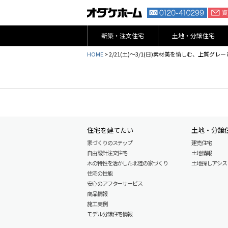
新築・注文住宅
土地・分譲住宅
HOME
>
2/21(土)～3/1(日)素材美を愉しむ、上質グ
住宅を建てたい
土地・分譲
家づくりのステップ
建売住宅
自由設計注文住宅
土地情報
木の特性を活かした北陸の家づくり
土地探しアシスト L
住宅の性能
安心のアフターサービス
商品情報
施工実例
モデル分譲住宅情報