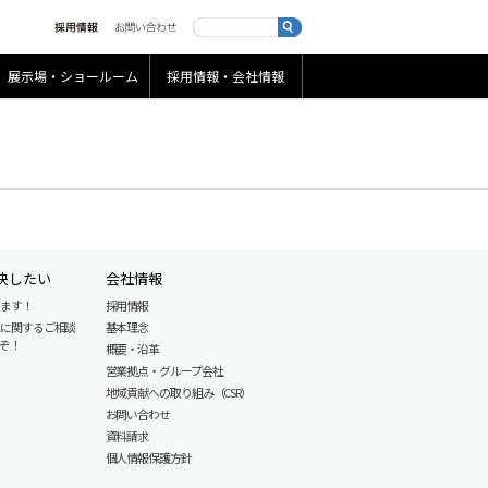
展示場・ショールーム
採用情報・会社情報
決したい
会社情報
します！
採用情報
産に関するご相談
基本理念
ぞ！
概要・沿革
営業拠点・グループ会社
地域貢献への取り組み（CSR）
お問い合わせ
資料請求
個人情報保護方針