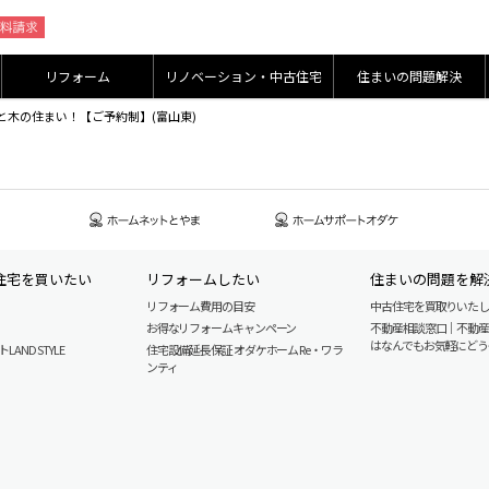
リフォーム
リノベーション・中古住宅
住まいの問題解決
レーと木の住まい！【ご予約制】(富山東)
住宅を買いたい
リフォームしたい
住まいの問題を解
リフォーム費用の目安
中古住宅を買取りいた
お得なリフォームキャンペーン
不動産相談窓口｜不動
はなんでもお気軽にどう
AND STYLE
住宅設備延長保証 オダケホーム Re・ワラ
ンティ