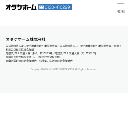
オダケホーム株式会社
公益社団法人富山県宅地建物取引業協会会員／公益社団法人石川県宅地建物取引業協会会員／北陸不
動産公正取引協議会加盟
建設業/国土交通大臣（般-8）第15235号／宅建業/国土交通大臣（8）第5025号
富山県学校生協指定店／石川県学校生協指定店
富山県医師協同組合加盟店／北陸電力生活協同組合加盟店
Copyright© ODAKEHOME CORPORATION All Rights Reserved.