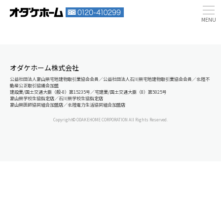
オダケホーム株式会社
公益社団法人富山県宅地建物取引業協会会員／公益社団法人石川県宅地建物取引業協会会員／北陸不
動産公正取引協議会加盟
建設業/国土交通大臣（般-8）第15235号／宅建業/国土交通大臣（8）第5025号
富山県学校生協指定店／石川県学校生協指定店
富山県医師協同組合加盟店／北陸電力生活協同組合加盟店
Copyright© ODAKEHOME CORPORATION All Rights Reserved.