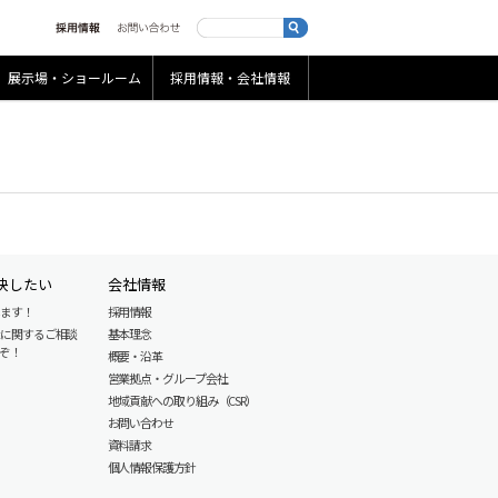
展示場・ショールーム
採用情報・会社情報
決したい
会社情報
します！
採用情報
産に関するご相談
基本理念
ぞ！
概要・沿革
営業拠点・グループ会社
地域貢献への取り組み（CSR）
お問い合わせ
資料請求
個人情報保護方針