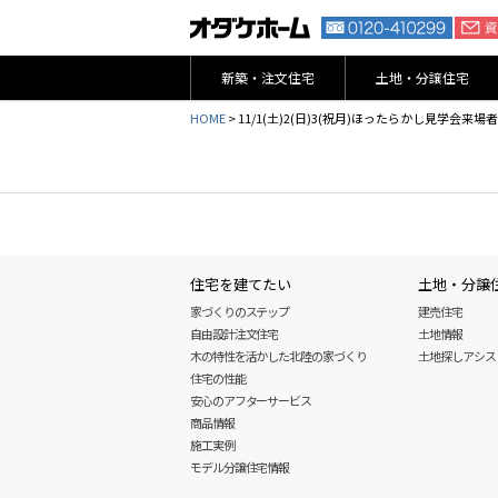
新築・注文住宅
土地・分譲住宅
HOME
>
11/1(土)2(日)3(祝月)ほったらかし見学
住宅を建てたい
土地・分譲
家づくりのステップ
建売住宅
自由設計注文住宅
土地情報
木の特性を活かした北陸の家づくり
土地探しアシスト L
住宅の性能
安心のアフターサービス
商品情報
施工実例
モデル分譲住宅情報