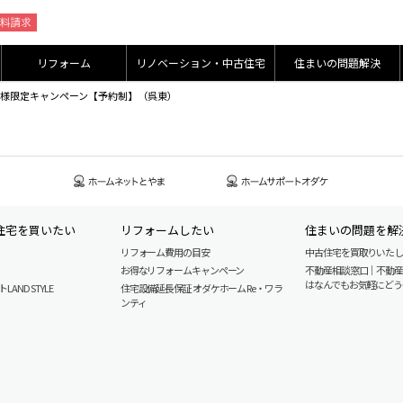
リフォーム
リノベーション・中古住宅
住まいの問題解決
会来場者様限定キャンペーン【予約制】（呉東）
住宅を買いたい
リフォームしたい
住まいの問題を解
リフォーム費用の目安
中古住宅を買取りいた
お得なリフォームキャンペーン
不動産相談窓口｜不動
はなんでもお気軽にどう
AND STYLE
住宅設備延長保証 オダケホーム Re・ワラ
ンティ