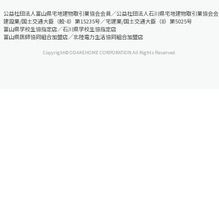
公益社団法人富山県宅地建物取引業協会会員／公益社団法人石川県宅地建物取引業協会会
建設業/国土交通大臣（般-8）第15235号／宅建業/国土交通大臣（8）第5025号
富山県学校生協指定店／石川県学校生協指定店
富山県医師協同組合加盟店／北陸電力生活協同組合加盟店
Copyright© ODAKEHOME CORPORATION All Rights Reserved.