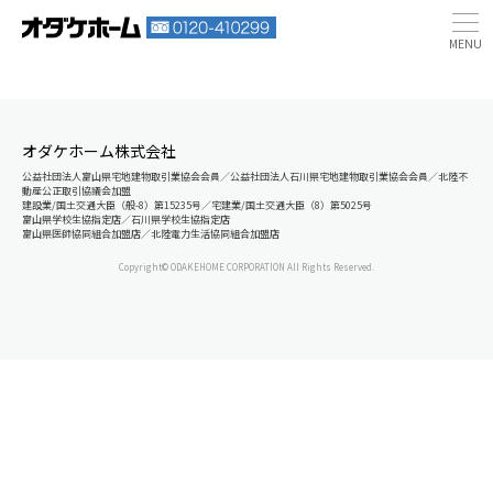
オダケホーム株式会社
公益社団法人富山県宅地建物取引業協会会員／公益社団法人石川県宅地建物取引業協会会員／北陸不
動産公正取引協議会加盟
建設業/国土交通大臣（般-8）第15235号／宅建業/国土交通大臣（8）第5025号
富山県学校生協指定店／石川県学校生協指定店
富山県医師協同組合加盟店／北陸電力生活協同組合加盟店
Copyright© ODAKEHOME CORPORATION All Rights Reserved.