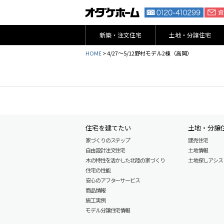
新築・注文住宅
土地・分譲住宅
HOME
>
4/27～5/12野村モデル2棟（高岡）
住宅を建てたい
土地・分譲
家づくりのステップ
建売住宅
自由設計注文住宅
土地情報
木の特性を活かした北陸の家づくり
土地探しアシスト L
住宅の性能
安心のアフターサービス
商品情報
施工実例
モデル分譲住宅情報