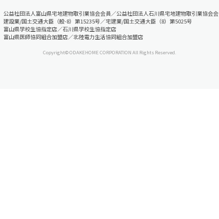
公益社団法人富山県宅地建物取引業協会会員／公益社団法人石川県宅地建物取引業協会会
建設業/国土交通大臣（般-8）第15235号／宅建業/国土交通大臣（8）第5025号
富山県学校生協指定店／石川県学校生協指定店
富山県医師協同組合加盟店／北陸電力生活協同組合加盟店
Copyright© ODAKEHOME CORPORATION All Rights Reserved.