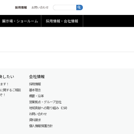
展示場・ショールーム
採用情報・会社情報
決したい
会社情報
します！
採用情報
産に関するご相談
基本理念
ぞ！
概要・沿革
営業拠点・グループ会社
地域貢献への取り組み（CSR）
お問い合わせ
資料請求
個人情報保護方針