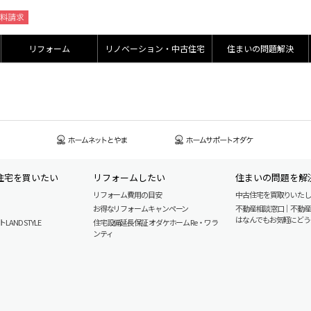
リフォーム
リノベーション・中古住宅
住まいの問題解決
住宅を買いたい
リフォームしたい
住まいの問題を解
リフォーム費用の目安
中古住宅を買取りいた
お得なリフォームキャンペーン
不動産相談窓口｜不動
はなんでもお気軽にどう
AND STYLE
住宅設備延長保証 オダケホーム Re・ワラ
ンティ