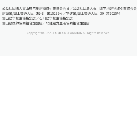
公益社団法人富山県宅地建物取引業協会会員／公益社団法人石川県宅地建物取引業協会会
建設業/国土交通大臣（般-8）第15235号／宅建業/国土交通大臣（8）第5025号
富山県学校生協指定店／石川県学校生協指定店
富山県医師協同組合加盟店／北陸電力生活協同組合加盟店
Copyright© ODAKEHOME CORPORATION All Rights Reserved.