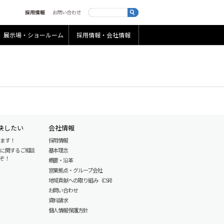
展示場・ショールーム
採用情報・会社情報
決したい
会社情報
します！
採用情報
産に関するご相談
基本理念
ぞ！
概要・沿革
営業拠点・グループ会社
地域貢献への取り組み（CSR）
お問い合わせ
資料請求
個人情報保護方針