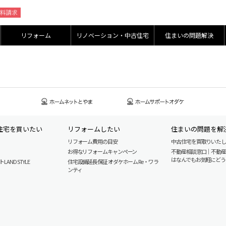
リフォーム
リノベーション・中古住宅
住まいの問題解決
住宅を買いたい
リフォームしたい
住まいの問題を解
リフォーム費用の目安
中古住宅を買取りいた
お得なリフォームキャンペーン
不動産相談窓口｜不動
はなんでもお気軽にどう
AND STYLE
住宅設備延長保証 オダケホーム Re・ワラ
ンティ