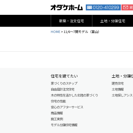
新築・注文住宅
土地・分譲住宅
HOME
>
11/6～7開モデル（富山）
住宅を建てたい
土地・分譲
家づくりのステップ
建売住宅
自由設計注文住宅
土地情報
木の特性を活かした北陸の家づくり
土地探しアシスト L
住宅の性能
安心のアフターサービス
商品情報
施工実例
モデル分譲住宅情報