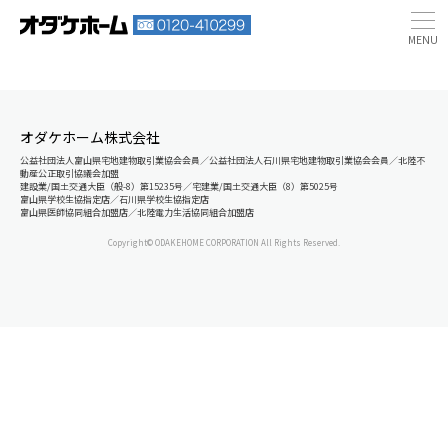
オダケホーム株式会社
公益社団法人富山県宅地建物取引業協会会員／公益社団法人石川県宅地建物取引業協会会員／北陸不
動産公正取引協議会加盟
建設業/国土交通大臣（般-8）第15235号／宅建業/国土交通大臣（8）第5025号
富山県学校生協指定店／石川県学校生協指定店
富山県医師協同組合加盟店／北陸電力生活協同組合加盟店
Copyright© ODAKEHOME CORPORATION All Rights Reserved.