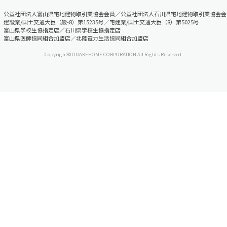
公益社団法人富山県宅地建物取引業協会会員／公益社団法人石川県宅地建物取引業協会会
建設業/国土交通大臣（般-8）第15235号／宅建業/国土交通大臣（8）第5025号
富山県学校生協指定店／石川県学校生協指定店
富山県医師協同組合加盟店／北陸電力生活協同組合加盟店
Copyright© ODAKEHOME CORPORATION All Rights Reserved.