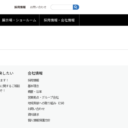
展示場・ショールーム
採用情報・会社情報
決したい
会社情報
します！
採用情報
産に関するご相談
基本理念
ぞ！
概要・沿革
営業拠点・グループ会社
地域貢献への取り組み（CSR）
お問い合わせ
資料請求
個人情報保護方針