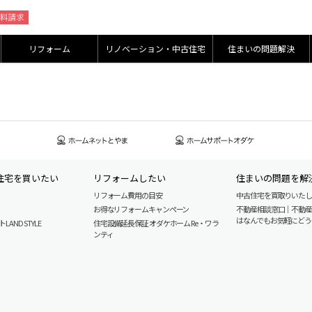
リフォーム
リノベーション・中古住宅
住まいの問題解決
住宅を買いたい
リフォームしたい
住まいの問題を解
リフォーム費用の目安
中古住宅を買取りいた
お得なリフォームキャンペーン
不動産相談窓口｜不動
はなんでもお気軽にどう
AND STYLE
住宅設備延長保証 オダケホーム Re・ワラ
ンティ