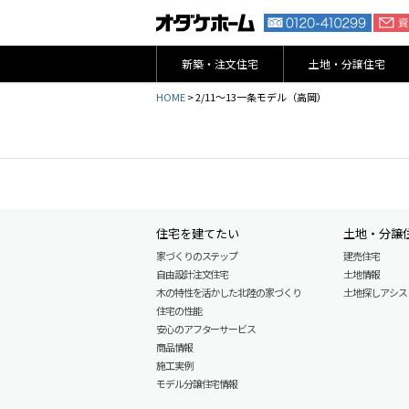
新築・注文住宅
土地・分譲住宅
HOME
>
2/11～13一条モデル（高岡）
住宅を建てたい
土地・分譲
家づくりのステップ
建売住宅
自由設計注文住宅
土地情報
木の特性を活かした北陸の家づくり
土地探しアシスト L
住宅の性能
安心のアフターサービス
商品情報
施工実例
モデル分譲住宅情報