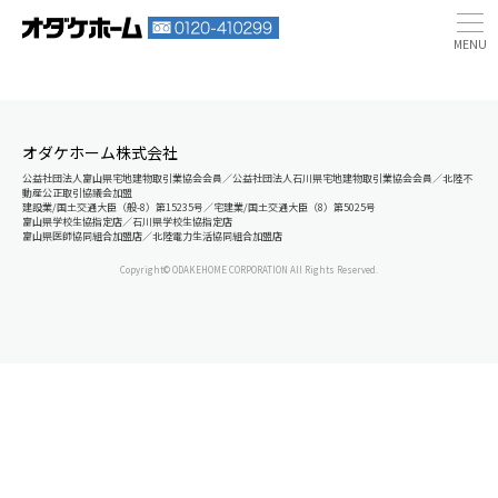
オダケホーム株式会社
公益社団法人富山県宅地建物取引業協会会員／公益社団法人石川県宅地建物取引業協会会員／北陸不
動産公正取引協議会加盟
建設業/国土交通大臣（般-8）第15235号／宅建業/国土交通大臣（8）第5025号
富山県学校生協指定店／石川県学校生協指定店
富山県医師協同組合加盟店／北陸電力生活協同組合加盟店
Copyright© ODAKEHOME CORPORATION All Rights Reserved.