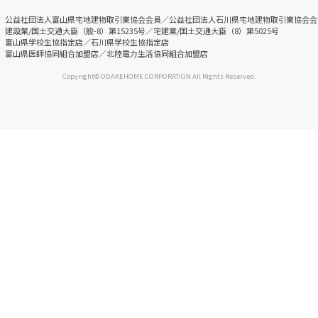
公益社団法人富山県宅地建物取引業協会会員／公益社団法人石川県宅地建物取引業協会会
建設業/国土交通大臣（般-8）第15235号／宅建業/国土交通大臣（8）第5025号
富山県学校生協指定店／石川県学校生協指定店
富山県医師協同組合加盟店／北陸電力生活協同組合加盟店
Copyright© ODAKEHOME CORPORATION All Rights Reserved.