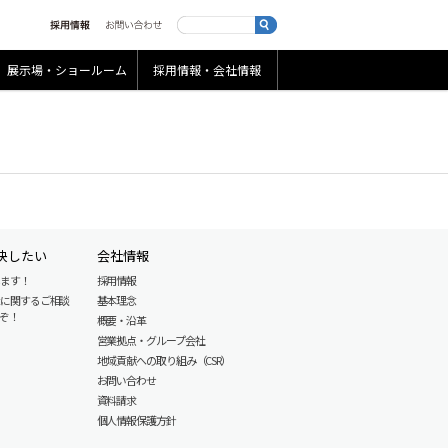
展示場・ショールーム
採用情報・会社情報
決したい
会社情報
します！
採用情報
産に関するご相談
基本理念
ぞ！
概要・沿革
営業拠点・グループ会社
地域貢献への取り組み（CSR）
お問い合わせ
資料請求
個人情報保護方針