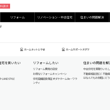
リフォーム
リノベーション・中古住宅
住まいの問題解決
山）
住宅を買いたい
リフォームしたい
住まいの問題を解
リフォーム費用の目安
中古住宅を買取りいた
お得なリフォームキャンペーン
不動産相談窓口｜不動
はなんでもお気軽にどう
AND STYLE
住宅設備延長保証 オダケホーム Re・ワラ
ンティ