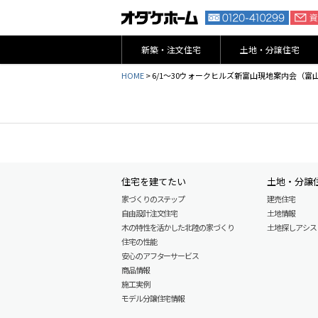
新築・注文住宅
土地・分譲住宅
HOME
>
6/1～30ウォークヒルズ新富山現地案内会（富
住宅を建てたい
土地・分譲
家づくりのステップ
建売住宅
自由設計注文住宅
土地情報
木の特性を活かした北陸の家づくり
土地探しアシスト L
住宅の性能
安心のアフターサービス
商品情報
施工実例
モデル分譲住宅情報