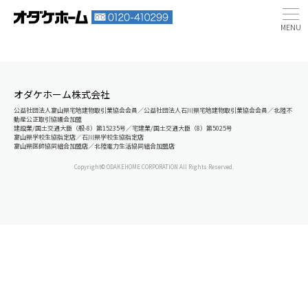
オダケホーム株式会社
公益社団法人富山県宅地建物取引業協会会員／公益社団法人石川県宅地建物取引業協会会員／北陸不
動産公正取引協議会加盟
建設業/国土交通大臣（般-8）第15235号／宅建業/国土交通大臣（8）第5025号
富山県学校生協指定店／石川県学校生協指定店
富山県医師協同組合加盟店／北陸電力生活協同組合加盟店
Copyright© ODAKEHOME CORPORATION All Rights Reserved.