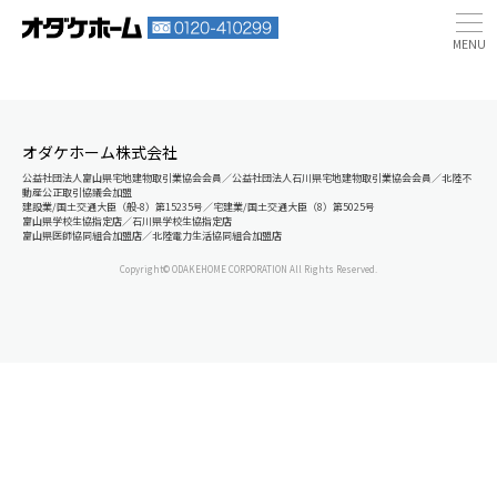
オダケホーム株式会社
公益社団法人富山県宅地建物取引業協会会員／公益社団法人石川県宅地建物取引業協会会員／北陸不
動産公正取引協議会加盟
建設業/国土交通大臣（般-8）第15235号／宅建業/国土交通大臣（8）第5025号
富山県学校生協指定店／石川県学校生協指定店
富山県医師協同組合加盟店／北陸電力生活協同組合加盟店
Copyright© ODAKEHOME CORPORATION All Rights Reserved.