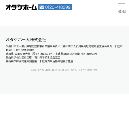
オダケホーム株式会社
公益社団法人富山県宅地建物取引業協会会員／公益社団法人石川県宅地建物取引業協会会員／北陸不
動産公正取引協議会加盟
建設業/国土交通大臣（般-8）第15235号／宅建業/国土交通大臣（8）第5025号
富山県学校生協指定店／石川県学校生協指定店
富山県医師協同組合加盟店／北陸電力生活協同組合加盟店
Copyright© ODAKEHOME CORPORATION All Rights Reserved.