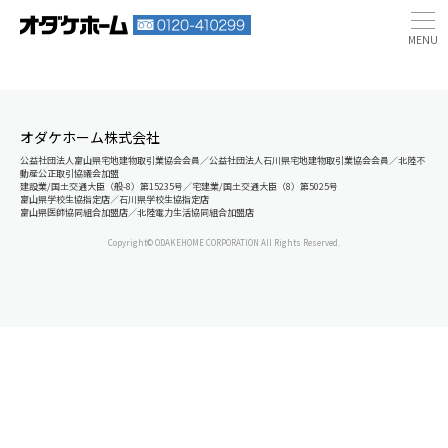
オダケホーム株式会社
公益社団法人富山県宅地建物取引業協会会員／公益社団法人石川県宅地建物取引業協会会員／北陸不
動産公正取引協議会加盟
建設業/国土交通大臣（般-8）第15235号／宅建業/国土交通大臣（8）第5025号
富山県学校生協指定店／石川県学校生協指定店
富山県医師協同組合加盟店／北陸電力生活協同組合加盟店
Copyright© ODAKEHOME CORPORATION All Rights Reserved.