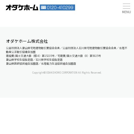
オダケホーム株式会社
公益社団法人富山県宅地建物取引業協会会員／公益社団法人石川県宅地建物取引業協会会員／北陸不
動産公正取引協議会加盟
建設業/国土交通大臣（般-8）第15235号／宅建業/国土交通大臣（8）第5025号
富山県学校生協指定店／石川県学校生協指定店
富山県医師協同組合加盟店／北陸電力生活協同組合加盟店
Copyright© ODAKEHOME CORPORATION All Rights Reserved.