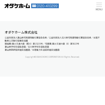
オダケホーム株式会社
公益社団法人富山県宅地建物取引業協会会員／公益社団法人石川県宅地建物取引業協会会員／北陸不
動産公正取引協議会加盟
建設業/国土交通大臣（般-8）第15235号／宅建業/国土交通大臣（8）第5025号
富山県学校生協指定店／石川県学校生協指定店
富山県医師協同組合加盟店／北陸電力生活協同組合加盟店
Copyright© ODAKEHOME CORPORATION All Rights Reserved.