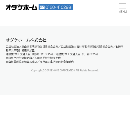
オダケホーム株式会社
公益社団法人富山県宅地建物取引業協会会員／公益社団法人石川県宅地建物取引業協会会員／北陸不
動産公正取引協議会加盟
建設業/国土交通大臣（般-8）第15235号／宅建業/国土交通大臣（8）第5025号
富山県学校生協指定店／石川県学校生協指定店
富山県医師協同組合加盟店／北陸電力生活協同組合加盟店
Copyright© ODAKEHOME CORPORATION All Rights Reserved.