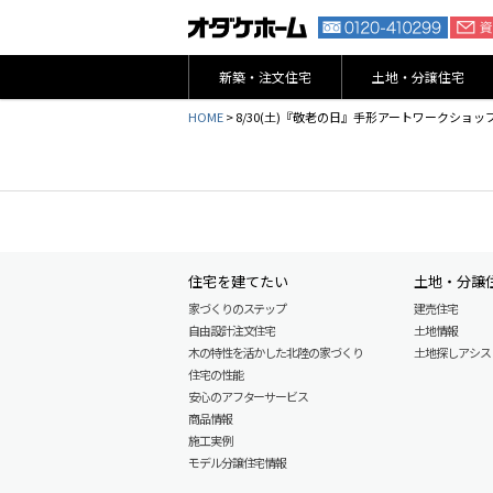
新築・注文住宅
土地・分譲住宅
HOME
>
8/30(土)『敬老の日』手形アートワークショ
住宅を建てたい
土地・分譲
家づくりのステップ
建売住宅
自由設計注文住宅
土地情報
木の特性を活かした北陸の家づくり
土地探しアシスト L
住宅の性能
安心のアフターサービス
商品情報
施工実例
モデル分譲住宅情報