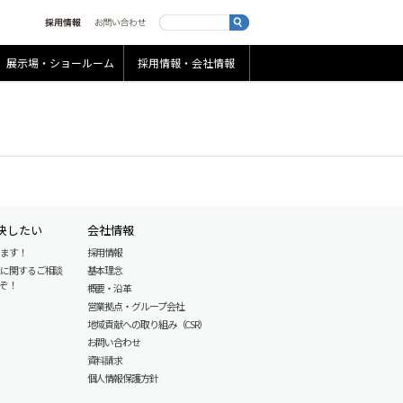
展示場・ショールーム
採用情報・会社情報
決したい
会社情報
します！
採用情報
産に関するご相談
基本理念
ぞ！
概要・沿革
営業拠点・グループ会社
地域貢献への取り組み（CSR）
お問い合わせ
資料請求
個人情報保護方針