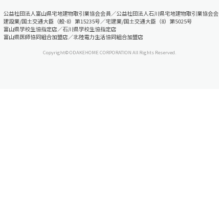
公益社団法人富山県宅地建物取引業協会会員／公益社団法人石川県宅地建物取引業協会会
建設業/国土交通大臣（般-8）第15235号／宅建業/国土交通大臣（8）第5025号
富山県学校生協指定店／石川県学校生協指定店
富山県医師協同組合加盟店／北陸電力生活協同組合加盟店
Copyright© ODAKEHOME CORPORATION All Rights Reserved.