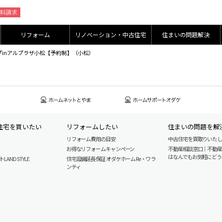
リフォーム
リノベーション・中古住宅
住まいの問題解決
ップinアルプラザ小松【予約制】（小松）
住宅を買いたい
リフォームしたい
住まいの問題を解
リフォーム費用の目安
中古住宅を買取りいた
お得なリフォームキャンペーン
不動産相談窓口｜不動
はなんでもお気軽にどう
AND STYLE
住宅設備延長保証 オダケホーム Re・ワラ
ンティ