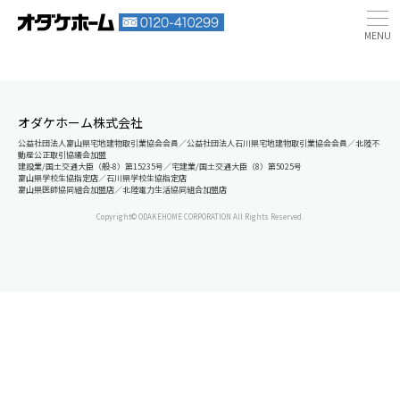
オダケホーム株式会社
公益社団法人富山県宅地建物取引業協会会員／公益社団法人石川県宅地建物取引業協会会員／北陸不
動産公正取引協議会加盟
建設業/国土交通大臣（般-8）第15235号／宅建業/国土交通大臣（8）第5025号
富山県学校生協指定店／石川県学校生協指定店
富山県医師協同組合加盟店／北陸電力生活協同組合加盟店
Copyright© ODAKEHOME CORPORATION All Rights Reserved.