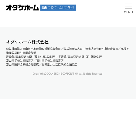
オダケホーム株式会社
公益社団法人富山県宅地建物取引業協会会員／公益社団法人石川県宅地建物取引業協会会員／北陸不
動産公正取引協議会加盟
建設業/国土交通大臣（般-8）第15235号／宅建業/国土交通大臣（8）第5025号
富山県学校生協指定店／石川県学校生協指定店
富山県医師協同組合加盟店／北陸電力生活協同組合加盟店
Copyright© ODAKEHOME CORPORATION All Rights Reserved.