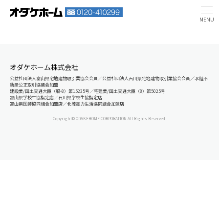
オダケホーム株式会社
公益社団法人富山県宅地建物取引業協会会員／公益社団法人石川県宅地建物取引業協会会員／北陸不
動産公正取引協議会加盟
建設業/国土交通大臣（般-8）第15235号／宅建業/国土交通大臣（8）第5025号
富山県学校生協指定店／石川県学校生協指定店
富山県医師協同組合加盟店／北陸電力生活協同組合加盟店
Copyright© ODAKEHOME CORPORATION All Rights Reserved.