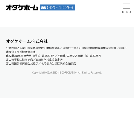
オダケホーム株式会社
公益社団法人富山県宅地建物取引業協会会員／公益社団法人石川県宅地建物取引業協会会員／北陸不
動産公正取引協議会加盟
建設業/国土交通大臣（般-8）第15235号／宅建業/国土交通大臣（8）第5025号
富山県学校生協指定店／石川県学校生協指定店
富山県医師協同組合加盟店／北陸電力生活協同組合加盟店
Copyright© ODAKEHOME CORPORATION All Rights Reserved.