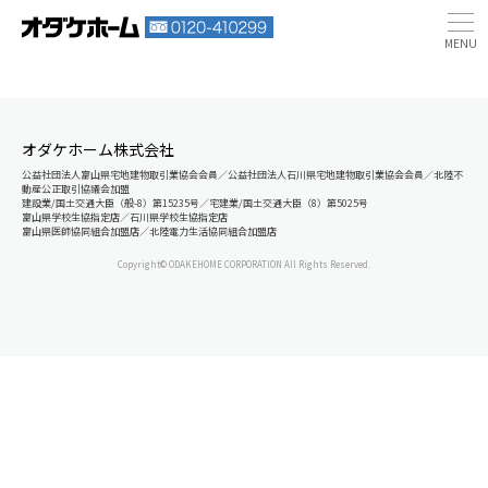
オダケホーム株式会社
公益社団法人富山県宅地建物取引業協会会員／公益社団法人石川県宅地建物取引業協会会員／北陸不
動産公正取引協議会加盟
建設業/国土交通大臣（般-8）第15235号／宅建業/国土交通大臣（8）第5025号
富山県学校生協指定店／石川県学校生協指定店
富山県医師協同組合加盟店／北陸電力生活協同組合加盟店
Copyright© ODAKEHOME CORPORATION All Rights Reserved.