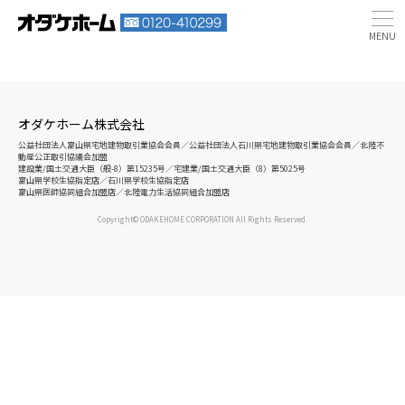
オダケホーム株式会社
公益社団法人富山県宅地建物取引業協会会員／公益社団法人石川県宅地建物取引業協会会員／北陸不
動産公正取引協議会加盟
建設業/国土交通大臣（般-8）第15235号／宅建業/国土交通大臣（8）第5025号
富山県学校生協指定店／石川県学校生協指定店
富山県医師協同組合加盟店／北陸電力生活協同組合加盟店
Copyright© ODAKEHOME CORPORATION All Rights Reserved.