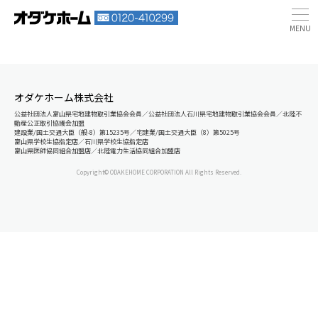
オダケホーム株式会社
公益社団法人富山県宅地建物取引業協会会員／公益社団法人石川県宅地建物取引業協会会員／北陸不
動産公正取引協議会加盟
建設業/国土交通大臣（般-8）第15235号／宅建業/国土交通大臣（8）第5025号
富山県学校生協指定店／石川県学校生協指定店
富山県医師協同組合加盟店／北陸電力生活協同組合加盟店
Copyright© ODAKEHOME CORPORATION All Rights Reserved.