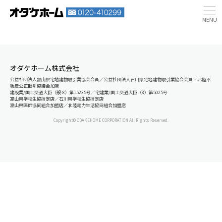
オダケホーム株式会社
公益社団法人富山県宅地建物取引業協会会員／公益社団法人石川県宅地建物取引業協会会員／北陸不
動産公正取引協議会加盟
建設業/国土交通大臣（般-8）第15235号／宅建業/国土交通大臣（8）第5025号
富山県学校生協指定店／石川県学校生協指定店
富山県医師協同組合加盟店／北陸電力生活協同組合加盟店
Copyright© ODAKEHOME CORPORATION All Rights Reserved.