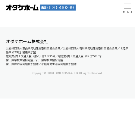
オダケホーム株式会社
公益社団法人富山県宅地建物取引業協会会員／公益社団法人石川県宅地建物取引業協会会員／北陸不
動産公正取引協議会加盟
建設業/国土交通大臣（般-8）第15235号／宅建業/国土交通大臣（8）第5025号
富山県学校生協指定店／石川県学校生協指定店
富山県医師協同組合加盟店／北陸電力生活協同組合加盟店
Copyright© ODAKEHOME CORPORATION All Rights Reserved.