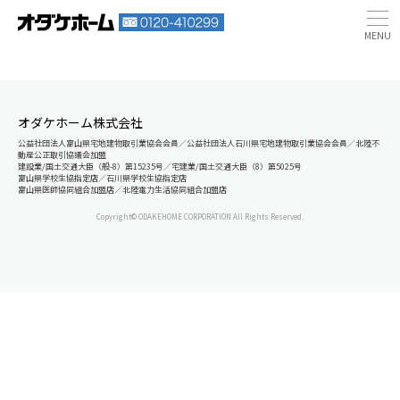
オダケホーム株式会社
公益社団法人富山県宅地建物取引業協会会員／公益社団法人石川県宅地建物取引業協会会員／北陸不
動産公正取引協議会加盟
建設業/国土交通大臣（般-8）第15235号／宅建業/国土交通大臣（8）第5025号
富山県学校生協指定店／石川県学校生協指定店
富山県医師協同組合加盟店／北陸電力生活協同組合加盟店
Copyright© ODAKEHOME CORPORATION All Rights Reserved.