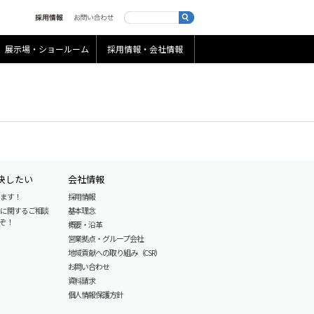
展示場・ショールーム
採用情報・会社情報
決したい
会社情報
します！
採用情報
産に関するご相談
基本理念
ぞ！
概要・沿革
営業拠点・グループ会社
地域貢献への取り組み（CSR）
お問い合わせ
資料請求
個人情報保護方針