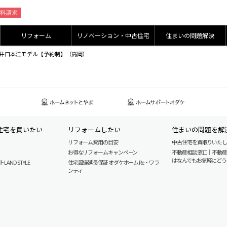
リフォーム
リノベーション・中古住宅
住まいの問題解決
売会in井口本江モデル【予約制】（高岡）
住宅を買いたい
リフォームしたい
住まいの問題を解
リフォーム費用の目安
中古住宅を買取りいた
お得なリフォームキャンペーン
不動産相談窓口｜不動
はなんでもお気軽にどう
AND STYLE
住宅設備延長保証 オダケホーム Re・ワラ
ンティ