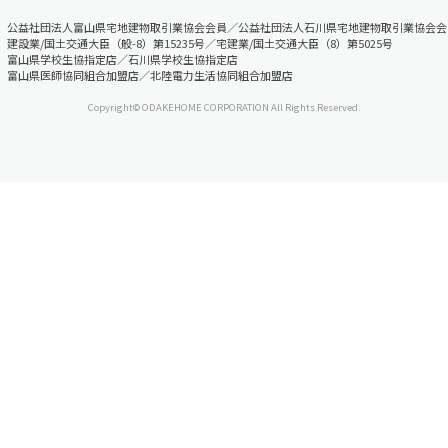
公益社団法人富山県宅地建物取引業協会会員／公益社団法人石川県宅地建物取引業協会会
建設業/国土交通大臣（般-8）第15235号／宅建業/国土交通大臣（8）第5025号
富山県学校生協指定店／石川県学校生協指定店
富山県医師協同組合加盟店／北陸電力生活協同組合加盟店
Copyright© ODAKEHOME CORPORATION All Rights Reserved.