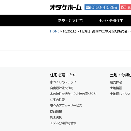
新築・注文住宅
土地・分譲住宅
HOME
>
10/25(土)～11/3(日) 高岡市二塚分譲地販
住宅を建てたい
土地・分譲
家づくりのステップ
建売住宅
自由設計注文住宅
土地情報
木の特性を活かした北陸の家づくり
土地探しアシスト L
住宅の性能
安心のアフターサービス
商品情報
施工実例
モデル分譲住宅情報